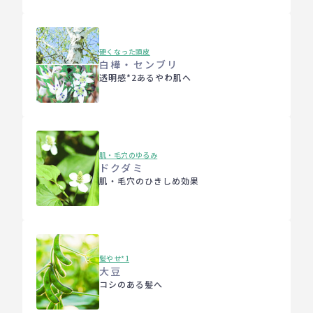
硬くなった頭皮
白樺・センブリ
透明感*2あるやわ肌へ
肌・毛穴のゆるみ
ドクダミ
肌・毛穴のひきしめ効果
髪やせ*1
大豆
コシのある髪へ