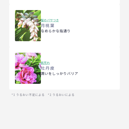
髪のパサつき
月桃葉
なめらかな指通り
肌荒れ
牡丹皮
潤いをしっかりバリア
*1 うるおい不足による *2 うるおいによる